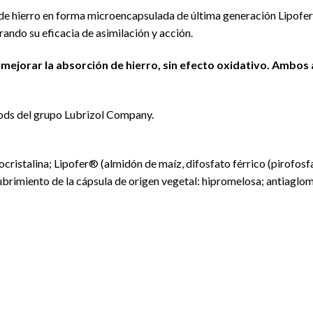
 de hierro en forma microencapsulada de última generación Lipofer
ando su eficacia de asimilación y acción.
a mejorar la absorción de hierro, sin efecto oxidativo. Ambos 
ods del grupo Lubrizol Company.
cristalina; Lipofer® (almidón de maíz, difosfato férrico (pirofosfa
cubrimiento de la cápsula de origen vegetal: hipromelosa; antiaglo