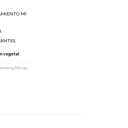
AMIENTO MI
.
ANTES.
n vegetal
Inovance
,
Marcas
,