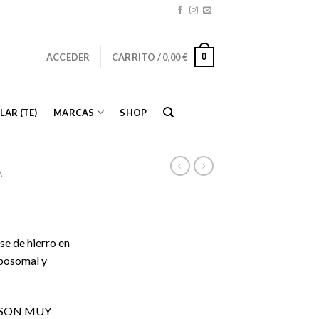
0
ACCEDER
CARRITO /
0,00
€
LAR (TE)
MARCAS
SHOP
A
e de hierro en
iposomal y
O SON MUY