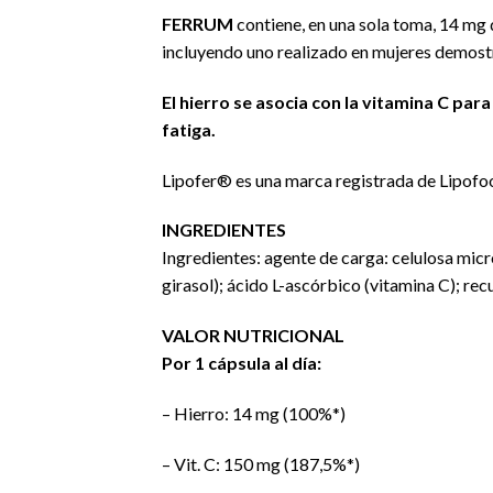
FERRUM
contiene, en una sola toma, 14 mg
incluyendo uno realizado en mujeres demostr
El hierro se asocia con la vitamina C par
fatiga.
Lipofer® es una marca registrada de Lipofo
INGREDIENTES
Ingredientes: agente de carga: celulosa micro
girasol); ácido L-ascórbico (vitamina C); re
VALOR NUTRICIONAL
Por 1 cápsula al día:
– Hierro: 14 mg (100%*)
– Vit. C: 150 mg (187,5%*)