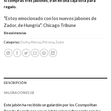
Si compras tres jabones, irán en una caja lista para
regalo.
“Estoy emocionado con los nuevos jabones de
Zador, de Hungría”. Chicago Tribune
Sin existencias
Categorías:
Ducha
,
Marcas
,
Piel seca
,
Zador
DESCRIPCIÓN
VALORACIONES (0)
Este jabón ha recibido un galardón por los Cosmpolitan
Beauty Awards por ser un jabón súper refrescante con los