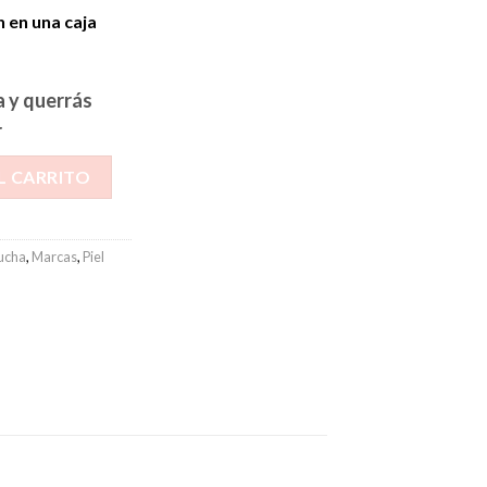
n en una caja
a y querrás
r
L CARRITO
ucha
,
Marcas
,
Piel