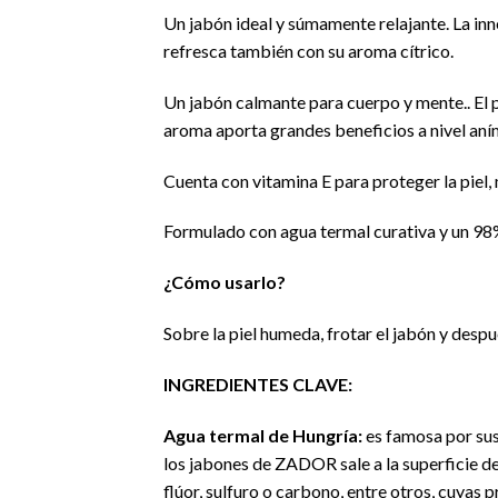
Un jabón ideal y súmamente relajante. La inne
refresca también con su aroma cítrico.
Un jabón calmante para cuerpo y mente.. El p
aroma aporta grandes beneficios a nivel aním
Cuenta con vitamina E para proteger la piel, 
Formulado con agua termal curativa y un 98%
¿Cómo usarlo?
Sobre la piel humeda, frotar el jabón y desp
INGREDIENTES CLAVE:
Agua termal de Hungría:
es famosa por sus
los jabones de ZADOR sale a la superficie d
flúor, sulfuro o carbono, entre otros, cuyas