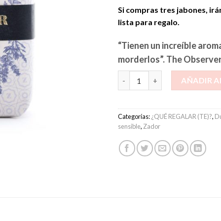
Si compras tres jabones, irá
lista para regalo.
“Tienen un increíble arom
morderlos”. The Observe
Lavender & Verbena cantidad
AÑADIR A
Categorías:
¿QUÉ REGALAR (TE)?
,
D
sensible
,
Zador