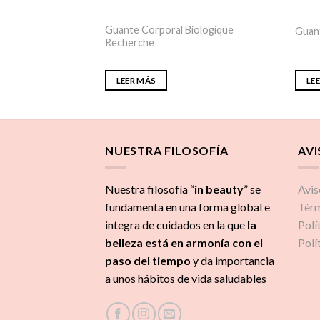
 Bioproline
Guante Corporal Biologique
Guant
Recherche
LEER MÁS
LE
NUESTRA FILOSOFÍA
AVI
Nuestra filosofía “
in beauty
” se
Avis
fundamenta en una forma global e
Térm
integra de cuidados
en la que
la
Polí
belleza está en armonía con el
Polí
paso del tiempo
y da importancia
a unos hábitos de vida saludables