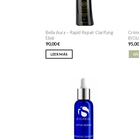
Bella Aura – Rapid Repair Clarifyng
Crém
Elixir
BIO
90,00
€
95,0
LEER MÁS
AÑ