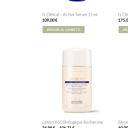
Is Clinical – Active Serum 15 ml
Is Cl
109,00
€
175,
AÑADIR AL CARRITO
AÑ
Lotion P50 Biologique Recherche
Sérum
34,89
€
–
106,71
€
40,0