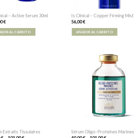
inical – Active Serum 30ml
Is Clinical – Copper Firming Mist
00
€
56,00
€
ADIR AL CARRITO
AÑADIR AL CARRITO
 Extraits Tissulaires
Sérum Oligo-Proteines Marines
0
€
–
101,00
€
40,00
€
–
101,00
€