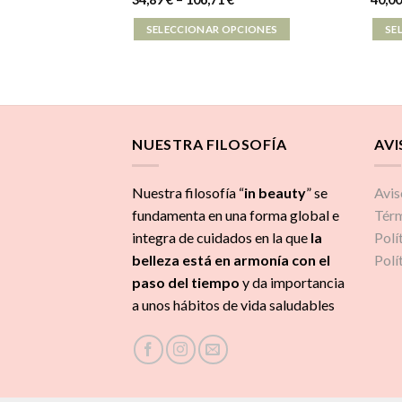
SELECCIONAR OPCIONES
SE
NUESTRA FILOSOFÍA
AVI
Nuestra filosofía “
in beauty
” se
Avis
fundamenta en una forma global e
Térm
integra de cuidados
en la que
la
Polí
belleza está en armonía con el
Polí
paso del tiempo
y da importancia
a unos hábitos de vida saludables