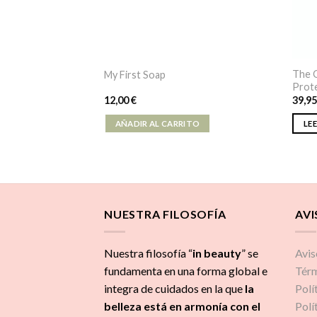
The O
My First Soap
Prot
12,00
€
39,9
AÑADIR AL CARRITO
LE
NUESTRA FILOSOFÍA
AVI
Nuestra filosofía “
in beauty
” se
Avis
fundamenta en una forma global e
Térm
integra de cuidados
en la que
la
Polí
belleza está en armonía con el
Polí