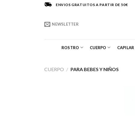
Saltar
ENVIOS GRATUITOS A PARTIR DE 50€
al
contenido
NEWSLETTER
ROSTRO
CUERPO
CAPILAR
CUERPO
/
PARA BEBES Y NIÑOS