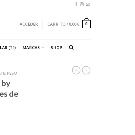
0
ACCEDER
CARRITO /
0,00
€
LAR (TE)
MARCAS
SHOP
 & PESO
 by
es de