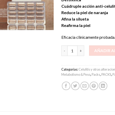
Cuádruple acción anti-celuli
Reduce la piel de naranja
Afina la silueta
Reafirma la piel
Eficacia clinicamente probada
Detox & Celulitis by Karina Ko
AÑADIR A
Categorías:
Celulitis y otras alteracio
Metabolismo & Peso
,
Packs
,
PACKS
,
P