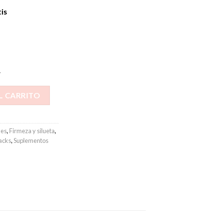
tis
.
va (1 mes de tratamiento) cantidad
L CARRITO
nes
,
Firmeza y silueta
,
acks
,
Suplementos