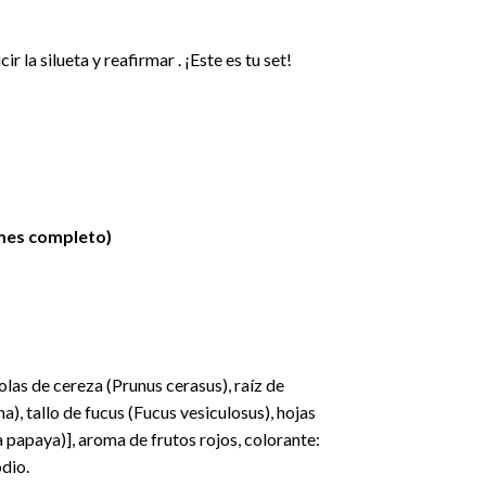
cir la silueta y reafirmar . ¡Este es tu set!
mes completo)
olas de cereza (Prunus cerasus), raíz de
a), tallo de fucus (Fucus vesiculosus), hojas
a papaya)], aroma de frutos rojos, colorante:
dio.