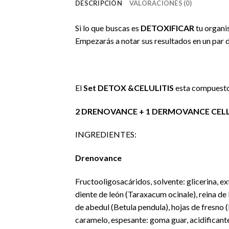
DESCRIPCIÓN
VALORACIONES (0)
Si lo que buscas es
DETOXIFICAR
tu organi
Empezarás a notar sus resultados en un par 
El
Set DETOX &CELULITIS
esta compuesto
2 DRENOVANCE + 1 DERMOVANCE CELLU (n
INGREDIENTES:
Drenovance
Fructooligosacáridos, solvente: glicerina, ex
diente de león (Taraxacum ocinale), reina de l
de abedul (Betula pendula), hojas de fresno 
caramelo, espesante: goma guar, acidificante