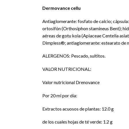
Dermovance cellu
Antiaglomerante: fosfato de calcio; cápsula: 
ortosifón (Orthosiphon stamineus Bent); hi
aéreas de gotu kola (Apiaceae Centella asia
Dimpless®; antiaglomerante: estearato de m
ALERGENOS: Pescado, sultitos.
VALOR NUTRICIONAL:
Valor nutricional Drenovance
Por 20 ml por día:
Extractos acuosos de plantas: 12.0 g
de los cuales hojas de té verde: 1.2 g