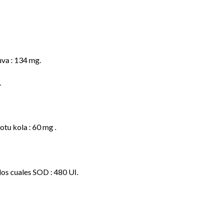
uva : 134 mg.
.
tu kola : 60 mg .
los cuales SOD : 480 UI.