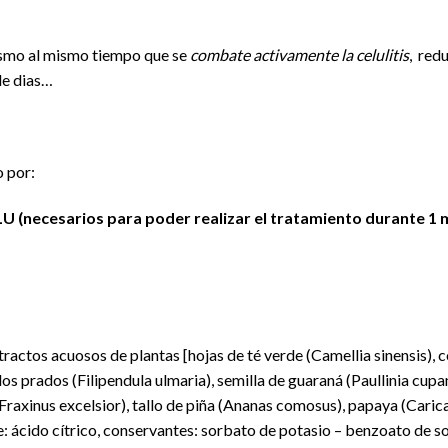
smo al mismo tiempo que se
combate activamente la celulitis
, redu
de dias…
 por:
ecesarios para poder realizar el tratamiento durante 1 
tractos acuosos de plantas [hojas de té verde (Camellia sinensis), c
os prados (Filipendula ulmaria), semilla de guaraná (Paullinia cupan
(Fraxinus excelsior), tallo de piña (Ananas comosus), papaya (Caric
: ácido cítrico, conservantes: sorbato de potasio – benzoato de so