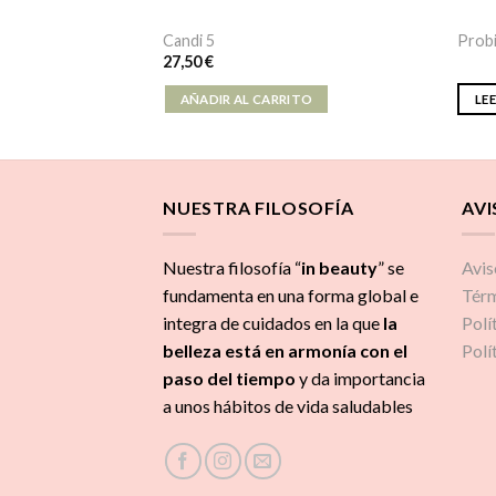
Candi 5
Prob
27,50
€
ITO
AÑADIR AL CARRITO
LE
NUESTRA FILOSOFÍA
AVI
Nuestra filosofía “
in beauty
” se
Avis
fundamenta en una forma global e
Térm
integra de cuidados
en la que
la
Polí
belleza está en armonía con el
Polí
paso del tiempo
y da importancia
a unos hábitos de vida saludables