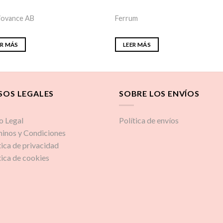
iovance AB
Ferrum
ER MÁS
LEER MÁS
SOS LEGALES
SOBRE LOS ENVÍOS
o Legal
Política de envíos
inos y Condiciones
tica de privacidad
tica de cookies