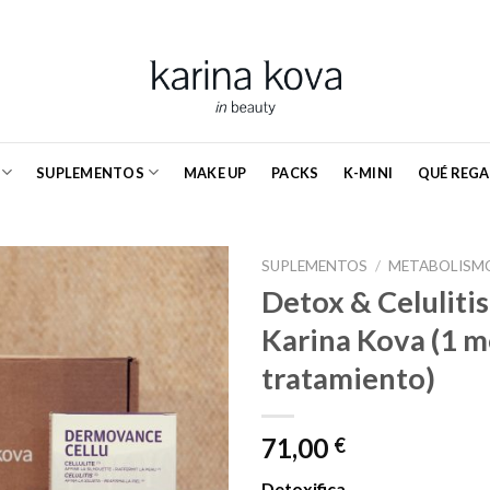
SUPLEMENTOS
MAKE UP
PACKS
K-MINI
QUÉ REGA
SUPLEMENTOS
/
METABOLISMO
Detox & Celulitis
Karina Kova (1 m
tratamiento)
71,00
€
Detoxifica