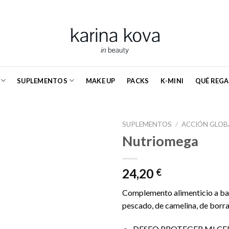
SUPLEMENTOS
MAKE UP
PACKS
K-MINI
QUÉ REGA
SUPLEMENTOS
/
ACCIÓN GLOB
Nutriomega
24,20
€
Complemento alimenticio a bas
pescado, de camelina, de borraj
DESEO PROTEGER MI CE