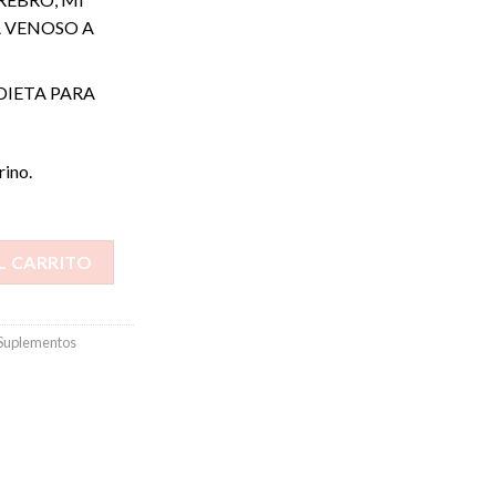
A VENOSO A
DIETA PARA
rino.
L CARRITO
Suplementos