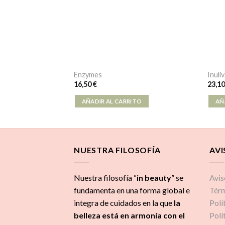
Enzymes
Inuli
16,50
€
23,1
ITO
AÑADIR AL CARRITO
AÑ
NUESTRA FILOSOFÍA
AVI
Nuestra filosofía “
in beauty
” se
Avis
fundamenta en una forma global e
Térm
integra de cuidados
en la que
la
Polí
belleza está en armonía con el
Polí