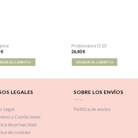
vance
Probiovance D 10
0
€
26,40
€
ADIR AL CARRITO
AÑADIR AL CARRITO
SOS LEGALES
SOBRE LOS ENVÍOS
o Legal
Política de envíos
inos y Condiciones
tica de privacidad
tica de cookies