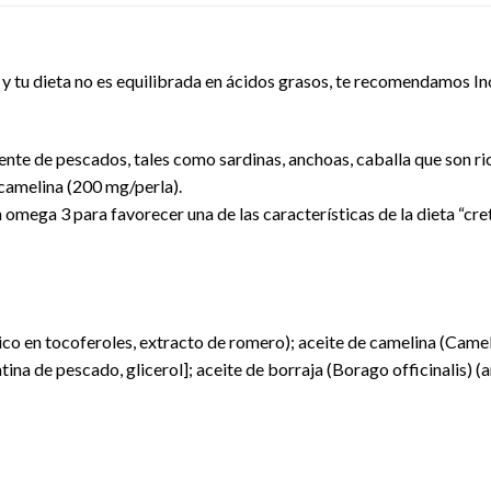
o y tu dieta no es equilibrada en ácidos grasos, te recomendamos I
nte de pescados, tales como sardinas, anchoas, caballa que son ri
 camelina (200 mg/perla).
n omega 3 para favorecer una de las características de la dieta
ico en tocoferoles, extracto de romero); aceite de camelina (Cameli
tina de pescado, glicerol]; aceite de borraja (Borago officinalis) 