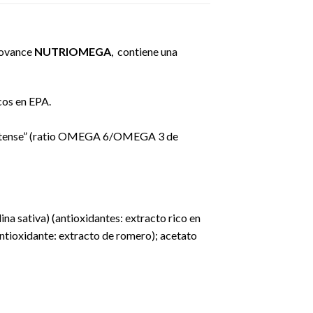
novance
NUTRIOMEGA
, contiene una
cos en EPA.
 “cretense” (ratio OMEGA 6/OMEGA 3 de
na sativa) (antioxidantes: extracto rico en
(antioxidante: extracto de romero); acetato