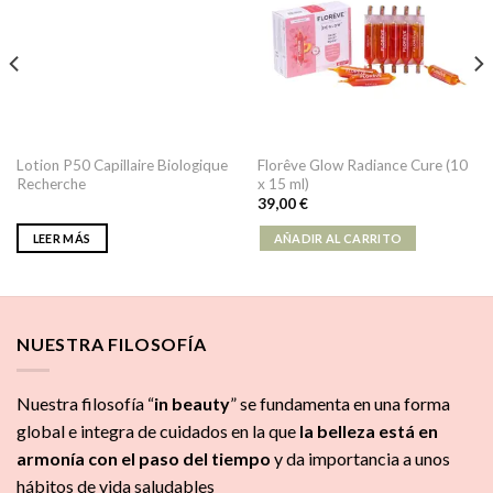
Lotion P50 Capillaire Biologique
Florêve Glow Radiance Cure (10
Recherche
x 15 ml)
39,00
€
LEER MÁS
AÑADIR AL CARRITO
NUESTRA FILOSOFÍA
Nuestra filosofía “
in beauty
” se fundamenta en una forma
global e integra de cuidados
en la que
la
belleza está en
armonía con el paso del tiempo
y da importancia a unos
hábitos de vida saludables