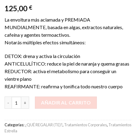
125,00
€
La envoltura más aclamada y PREMIADA
MUNDIALMENTE, basada en algas, extractos naturales,
cafeína y agentes termoactivos.
Notarás múltiples efectos simultáneos:
DETOX: drena y activa la circulación
ANTICELULÍTICO: reduce la piel de naranja y quema grasas
REDUCTOR: activa el metabolismo para conseguir un
vientre plano
REAFIRMANTE: reafirma y tonifica todo nuestro cuerpo
Bioslimming cantidad
AÑADIR AL CARRITO
Categorías:
¿QUÉ REGALAR (TE)?
,
Tratamientos Corporales
,
Tratamientos
Estrella