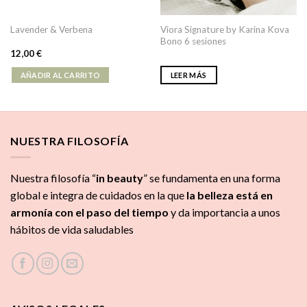
Viora Signature by Karina Kova
Lavender & Verbena
Bono 6 sesiones
12,00
€
AÑADIR AL CARRITO
LEER MÁS
NUESTRA FILOSOFÍA
Nuestra filosofía “
in beauty
” se fundamenta en una forma
global e integra de cuidados
en la que
la
belleza está en
armonía con el paso del tiempo
y da importancia a unos
hábitos de vida saludables