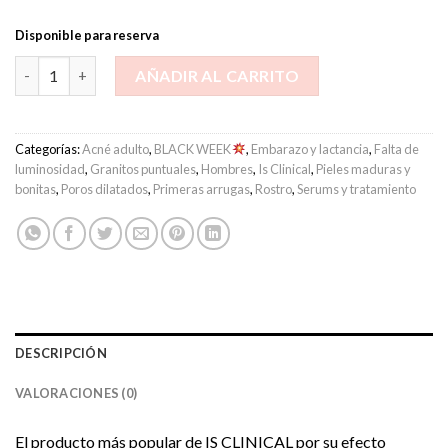
Disponible para reserva
Is Clinical - Active Serum 30ml cantidad
AÑADIR AL CARRITO
Categorías:
Acné adulto
,
BLACK WEEK
,
Embarazo y lactancia
,
Falta de
luminosidad
,
Granitos puntuales
,
Hombres
,
Is Clinical
,
Pieles maduras y
bonitas
,
Poros dilatados
,
Primeras arrugas
,
Rostro
,
Serums y tratamiento
DESCRIPCIÓN
VALORACIONES (0)
El producto más popular de IS CLINICAL por su efecto