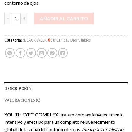
contorno de ojos
Youth Eye Complex cantidad
AÑADIR AL CARRITO
Categorías:
BLACK WEEK
,
Is Clinical
,
Ojos y labios
DESCRIPCIÓN
VALORACIONES (0)
YOUTH EYE™ COMPLEX,
tratamiento antienvejecimiento
intensivo y efectivo para un completo rejuvenecimiento
global de la zona del contorno de ojos.
Ideal para un alisado