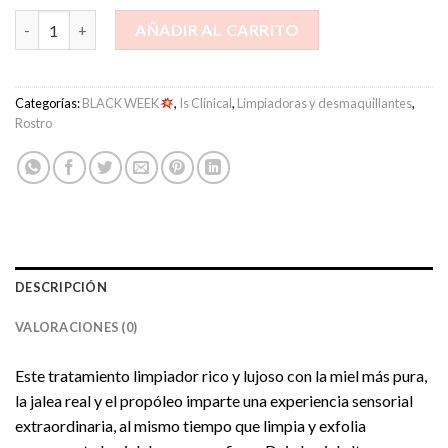
Is Clinical - Warming Honey Cleanser 120ml cantidad
AÑADIR AL CARRITO
Categorías:
BLACK WEEK
,
Is Clinical
,
Limpiadoras y desmaquillantes
,
Rostro
DESCRIPCIÓN
VALORACIONES (0)
Este tratamiento limpiador rico y lujoso con la miel más pura,
la jalea real y el propóleo imparte una experiencia sensorial
extraordinaria, al mismo tiempo que limpia y exfolia