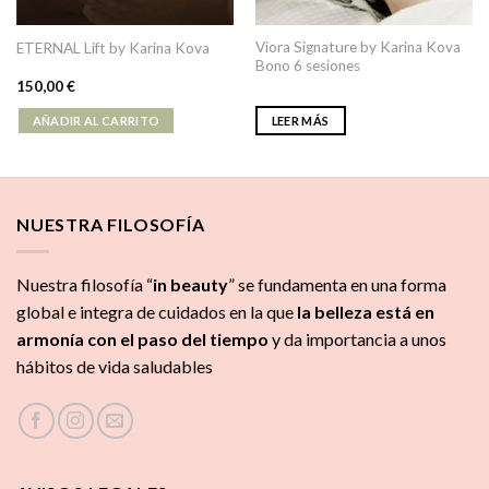
Viora Signature by Karina Kova
ETERNAL Lift by Karina Kova
Bono 6 sesiones
150,00
€
AÑADIR AL CARRITO
LEER MÁS
NUESTRA FILOSOFÍA
Nuestra filosofía “
in beauty
” se fundamenta en una forma
global e integra de cuidados
en la que
la
belleza está en
armonía con el paso del tiempo
y da importancia a unos
hábitos de vida saludables