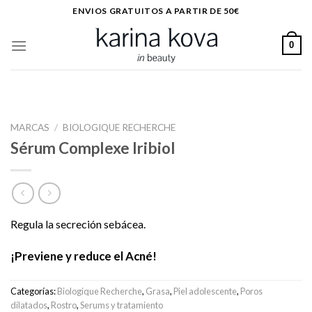
Saltar
ENVIOS GRATUITOS A PARTIR DE 50€
al
contenido
0
MARCAS
/
BIOLOGIQUE RECHERCHE
Sérum Complexe Iribiol
Regula la secreción sebácea.
¡Previene y reduce el Acné!
Categorías:
Biologique Recherche
,
Grasa
,
Piel adolescente
,
Poros
dilatados
,
Rostro
,
Serums y tratamiento