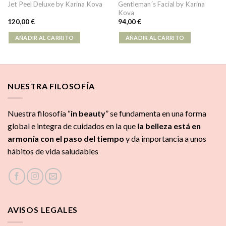
Gentleman´s Facial by Karina
Jet Peel Deluxe by Karina Kova
Kova
120,00
€
94,00
€
AÑADIR AL CARRITO
AÑADIR AL CARRITO
NUESTRA FILOSOFÍA
Nuestra filosofía “
in beauty
” se fundamenta en una forma
global e integra de cuidados
en la que
la
belleza está en
armonía con el paso del tiempo
y da importancia a unos
hábitos de vida saludables
AVISOS LEGALES