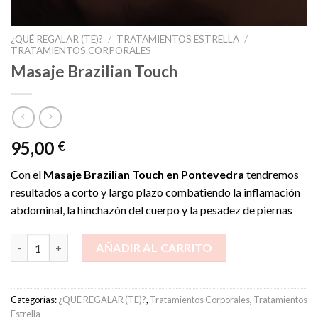
¿QUÉ REGALAR (TE)?
/
TRATAMIENTOS ESTRELLA
/
TRATAMIENTOS CORPORALES
Masaje Brazilian Touch
95,00
€
Con el
Masaje Brazilian Touch en Pontevedra
tendremos
resultados a corto y largo plazo combatiendo la inflamación
abdominal, la hinchazón del cuerpo y la pesadez de piernas
Masaje Brazilian Touch cantidad
AÑADIR AL CARRITO
Categorías:
¿QUÉ REGALAR (TE)?
,
Tratamientos Corporales
,
Tratamientos
Estrella