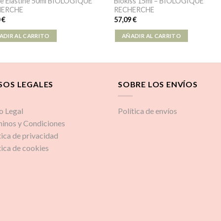
e Elastine 50ml BIOLOGIQUE
Biokiss 15ml – BIOLOGIQUE
HERCHE
RECHERCHE
0
€
57,09
€
ADIR AL CARRITO
AÑADIR AL CARRITO
SOS LEGALES
SOBRE LOS ENVÍOS
o Legal
Política de envíos
inos y Condiciones
tica de privacidad
tica de cookies