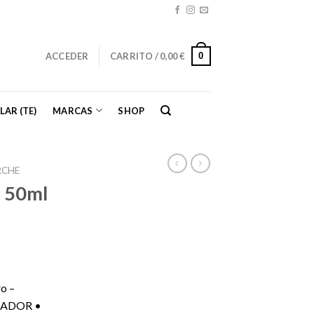
0
ACCEDER
CARRITO /
0,00
€
LAR (TE)
MARCAS
SHOP
RCHE
 50ml
ro –
ZADOR •