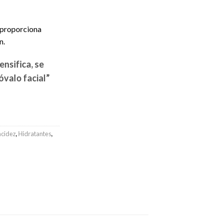
 proporciona
n.
densifica, se
 óvalo facial”
acidez
,
Hidratantes
,