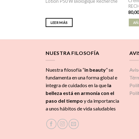
iante 50ml
Crém
Lotion P50 W Biologique Recherche
CHRCHE
REC
80,0
ITO
LEER MÁS
AÑ
NUESTRA FILOSOFÍA
AVI
Nuestra filosofía “
in beauty
” se
Avis
fundamenta en una forma global e
Térm
integra de cuidados
en la que
la
Polí
belleza está en armonía con el
Polí
paso del tiempo
y da importancia
a unos hábitos de vida saludables