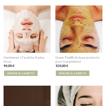
Gentleman´s Facial by Karina
Green Peel® (incluye producto
Kova
post tratamiento)
94,00
€
150,00
€
AÑADIR AL CARRITO
AÑADIR AL CARRITO