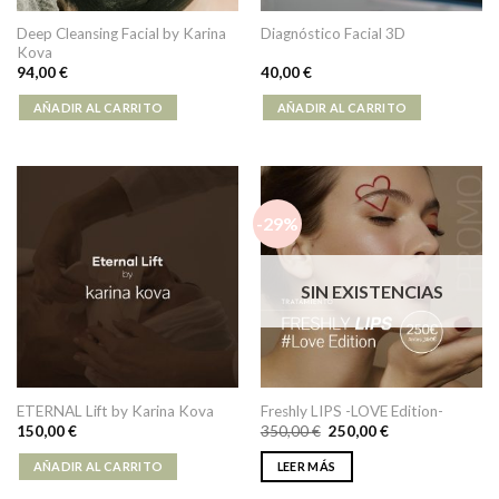
Deep Cleansing Facial by Karina
Diagnóstico Facial 3D
Kova
94,00
€
40,00
€
AÑADIR AL CARRITO
AÑADIR AL CARRITO
-29%
SIN EXISTENCIAS
ETERNAL Lift by Karina Kova
Freshly LIPS -LOVE Edition-
150,00
€
350,00
€
250,00
€
AÑADIR AL CARRITO
LEER MÁS