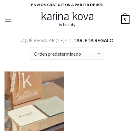
Saltar
ENVIOS GRATUITOS A PARTIR DE 50€
al
contenido
0
¿QUÉ REGALAR (TE)?
/
TARJETA REGALO